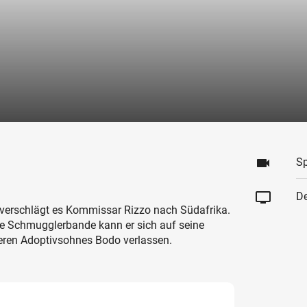
videocam
Sp
tv
De
 verschlägt es Kommissar Rizzo nach Südafrika.
e Schmugglerbande kann er sich auf seine
veren Adoptivsohnes Bodo verlassen.