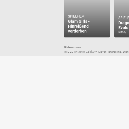
SPIELFILM
SPIEL
Glam Girls -
Drago
Hinreißend
Evolu
verdorben
Disney+
Bildnachweis
RTL, 2019 Metro-Goldwyn-Mayer Pictures Inc., Disney+