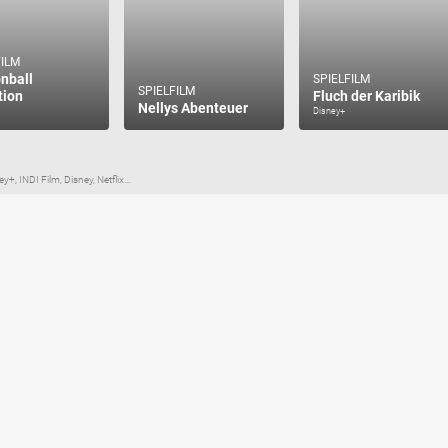
FILM
nball
SPIELFILM
SPIELFILM
tion
Fluch der Karibik
Nellys Abenteuer
Disney+
, INDI Film, Disney, Netflix...