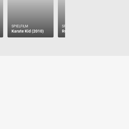
SPIELFILM
The Ques
Geheimni
SPIELFILM
SPIELFILM
Karate Kid (2010)
Rush Hour 2
Königsk