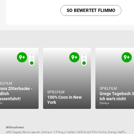
SO BEWERTET FLIMMO
IELFILM
fons Zitterbacke -
SPIELFILM
SPIELFILM
dlich
Gregs Tagebuch 3
100% Coco in New
assenfahrt!
Ich war's nicht
York
lix
Disney+
Bildnachweis
ARD Degeto/Boris Laewen, Disney+, X Filme_X Verleih, NDR/Dutch Film Works, Disney, Netflix...