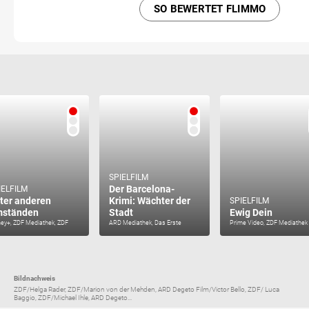
SO BEWERTET FLIMMO
SPIELFILM
Der Barcelona-
IELFILM
ter anderen
Krimi: Wächter der
SPIELFILM
ständen
Stadt
Ewig Dein
ney+, ZDF Mediathek, ZDF
ARD Mediathek, Das Erste
Prime Video, ZDF Mediathek
Bildnachweis
ZDF/Helga Rader, ZDF/Marion von der Mehden, ARD Degeto Film/Victor Bello, ZDF/ Luca
Baggio, ZDF/Michael Ihle, ARD Degeto...