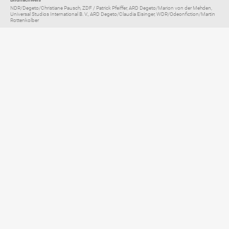
NDR/Degeto/Christiane Pausch, ZDF / Patrick Pfeiffer, ARD Degeto/Marion von der Mehden,
Universal Studios International B. V., ARD Degeto/Claudia Eisinger, WDR/Odeonfiction/Martin
Rottenkolber
Elternratgeber für
TV, Streaming & YouTube