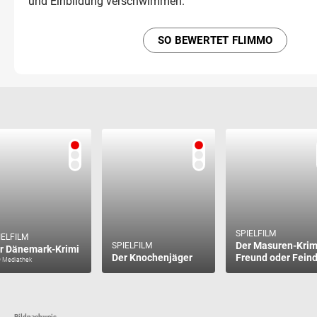
und Einbildung verschwimmen.
SO BEWERTET FLIMMO
SPIELFILM
IELFILM
Der Masuren-Krim
SPIELFILM
r Dänemark-Krimi
Der Knochenjäger
Freund oder Fein
 Mediathek
Bildnachweis