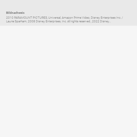
Bildnachweis
2010 PARAMOUNT PICTURES, Universal, Amazon Prime Video, Disney Enterprises Inc. /
Laurie Sparham, 2008 Disney Enterprises, Inc. All rights reserved., 2022 Disney...
Elternratgeber für