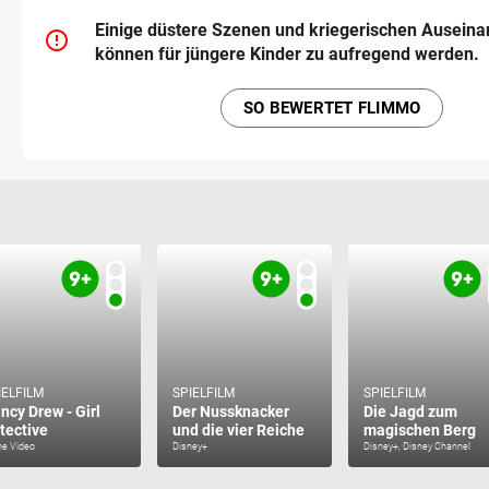
Einige düstere Szenen und kriegerischen Ausein
error_outline
können für jüngere Kinder zu aufregend werden.
SO BEWERTET FLIMMO
IELFILM
SPIELFILM
SPIELFILM
ncy Drew - Girl
Der Nussknacker
Die Jagd zum
tective
und die vier Reiche
magischen Berg
me Video
Disney+
Disney+, Disney Channel