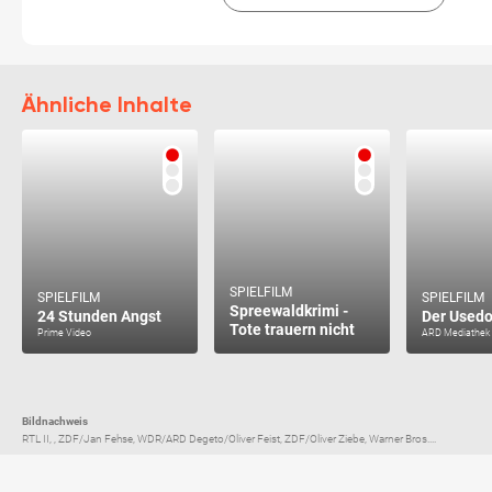
Ähnliche Inhalte
SPIELFILM
SPIELFILM
SPIELFILM
Spreewaldkrimi -
24 Stunden Angst
Der Used
Tote trauern nicht
Prime Video
ARD Mediathek
Bildnachweis
RTL II, , ZDF/Jan Fehse, WDR/ARD Degeto/Oliver Feist, ZDF/Oliver Ziebe, Warner Bros....