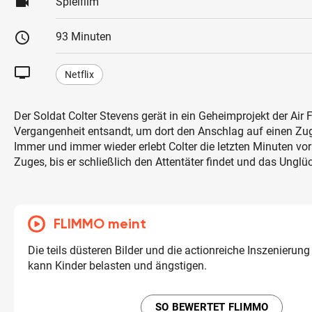
videocam
Spielfilm
schedule
93 Minuten
tv
Netflix
Der Soldat Colter Stevens gerät in ein Geheimprojekt der Air Fo
Vergangenheit entsandt, um dort den Anschlag auf einen Zug 
Immer und immer wieder erlebt Colter die letzten Minuten vor
Zuges, bis er schließlich den Attentäter findet und das Unglü
FLIMMO meint
Die teils düsteren Bilder und die actionreiche Inszenierung
kann Kinder belasten und ängstigen.
SO BEWERTET FLIMMO