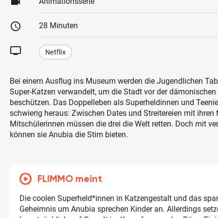
videocam
Animationsserie
schedule
28 Minuten
tv
Netflix
Bei einem Ausflug ins Museum werden die Jugendlichen Tabs
Super-Katzen verwandelt, um die Stadt vor der dämonischen 
beschützen. Das Doppelleben als Superheldinnen und Teenies 
schwierig heraus: Zwischen Dates und Streitereien mit ihren 
Mitschülerinnen müssen die drei die Welt retten. Doch mit ve
können sie Anubia die Stirn bieten.
FLIMMO meint
Die coolen Superheld*innen in Katzengestalt und das sp
Geheimnis um Anubia sprechen Kinder an. Allerdings setz