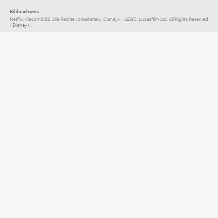
Bildnachweis
Netflix, ViacomCBS. Alle Rechte vorbehalten., Disney+, , LEGO, Lucasfilm Ltd. All Rights Reserved
/ Disney+...
Elternratgeber für
TV, Streaming & YouTube