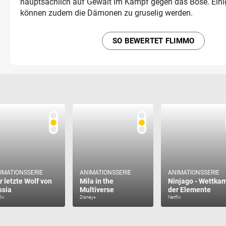
hauptsächlich auf Gewalt im Kampf gegen das Böse. Eini
können zudem die Dämonen zu gruselig werden.
SO BEWERTET FLIMMO
IMATIONSSERIE
ANIMATIONSSERIE
ANIMATIONSSERIE
r letzte Wolf von
Mila in the
Ninjago - Wettka
ssia
Multiverse
der Elemente
lix
Disney+
Netflix