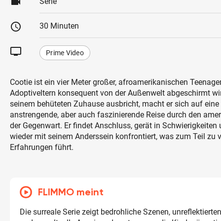
videocam
Serie
schedule
30 Minuten
tv
Prime Video
Cootie ist ein vier Meter großer, afroamerikanischen Teenager
Adoptiveltern konsequent von der Außenwelt abgeschirmt wir
seinem behüteten Zuhause ausbricht, macht er sich auf eine 
anstrengende, aber auch faszinierende Reise durch den amer
der Gegenwart. Er findet Anschluss, gerät in Schwierigkeiten
wieder mit seinem Anderssein konfrontiert, was zum Teil zu 
Erfahrungen führt.
FLIMMO meint
Die surreale Serie zeigt bedrohliche Szenen, unreflektier