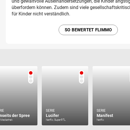
und gewaltvolle Auseinandersetzungen, die Kinder ängsti
überfordern können. Zudem sind viele gesellschaftskritis
für Kinder nicht verständlich.
SO BEWERTET FLIMMO
RIE
SERIE
SERIE
nseits der Spree
Lucifer
Manifest
 Mediathek
Netflix, SuperRTL
Netflix