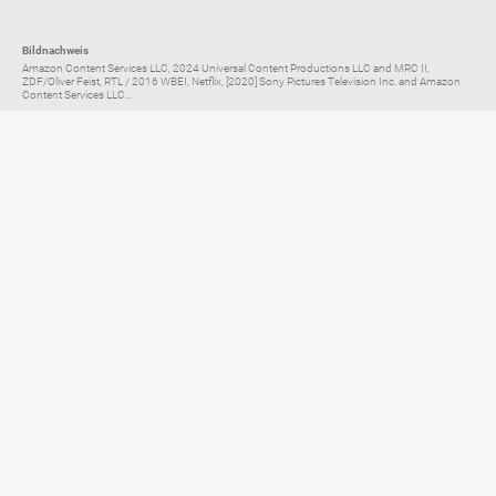
Bildnachweis
Amazon Content Services LLC, 2024 Universal Content Productions LLC and MRC II,
ZDF/Oliver Feist, RTL / 2016 WBEI, Netflix, [2020] Sony Pictures Television Inc. and Amazon
Content Services LLC...