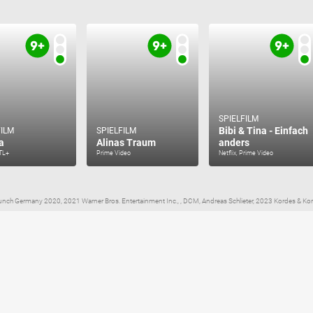
SPIELFILM
Bibi & Tina - Einfach
FILM
SPIELFILM
a
Alinas Traum
anders
RTL+
Prime Video
Netflix, Prime Video
Bunch Germany 2020, 2021 Warner Bros. Entertainment Inc., , DCM, Andreas Schlieter, 2023 Kordes & Ko