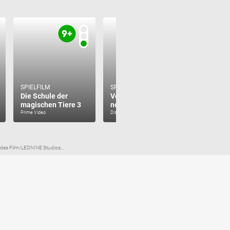
SPIELFILM
SPIELFILM
SPIELFILM
Die Schule der
Verwünscht
Die Lege
magischen Tiere 3
nochmal
weißen P
Prime Video
Disney+
Prime Video
rdes Film/LEONINE Studios...