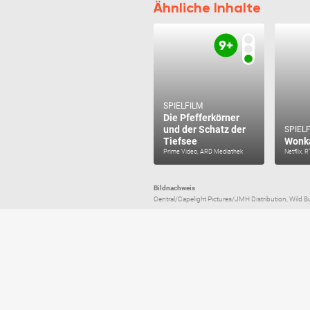
Ähnliche Inhalte
SPIELFILM
Die Pfefferkörner
und der Schatz der
SPIEL
Tiefsee
Wonk
Prime Video, ARD Mediathek
Netflix, 
Bildnachweis
Central/Capelight Pictures/JMH Distribution, Wild 