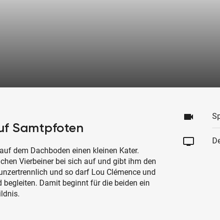
videocam
Sp
uf Samtpfoten
tv
De
auf dem Dachboden einen kleinen Kater.
chen Vierbeiner bei sich auf und gibt ihm den
unzertrennlich und so darf Lou Clémence und
 begleiten. Damit beginnt für die beiden ein
ldnis.