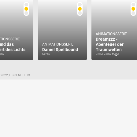
ANIMATIONSSERIE
Dreamzzz -
TIONSSERIE
und das
Abenteuer der
ANIMATIONSSERIE
rt des Lichts
Daniel Spellbound
Traumwelten
deo
Netflix
Prime Video, toggo
lix 2022, LEGO, NETFLIX