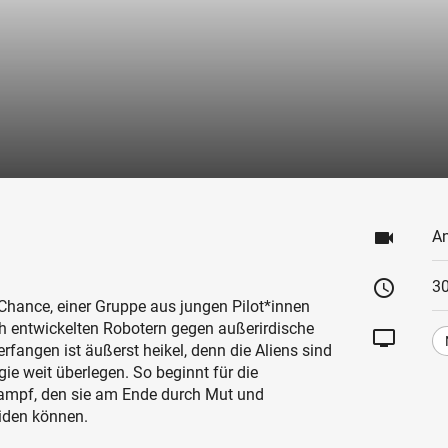
videocam
An
schedule
30
 Chance, einer Gruppe aus jungen Pilot*innen
och entwickelten Robotern gegen außerirdische
tv
rfangen ist äußerst heikel, denn die Aliens sind
ie weit überlegen. So beginnt für die
Kampf, den sie am Ende durch Mut und
iden können.