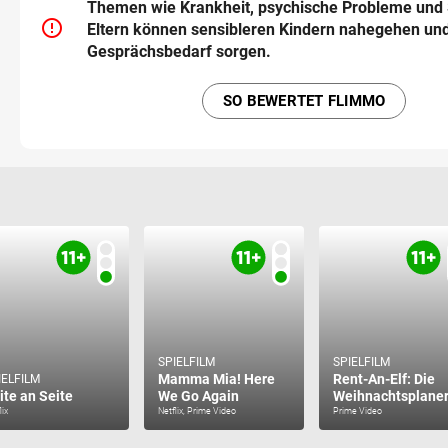
Themen wie Krankheit, psychische Probleme und
error_outline
Eltern können sensibleren Kindern nahegehen und
Gesprächsbedarf sorgen.
SO BEWERTET FLIMMO
SPIELFILM
SPIELFILM
Mamma Mia! Here
Rent-An-Elf: Die
IELFILM
ite an Seite
We Go Again
Weihnachtsplane
lix
Netflix, Prime Video
Prime Video