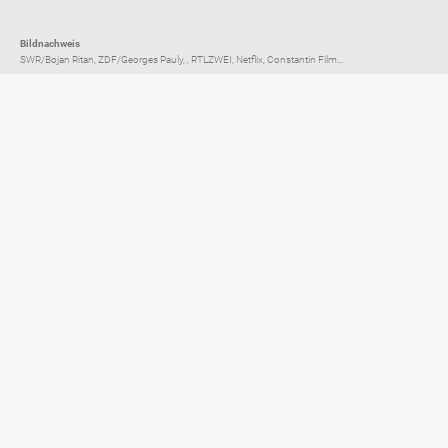
Bildnachweis
SWR/Bojan Ritan, ZDF/Georges Pauly, , RTLZWEI, Netflix, Constantin Film...
Elternratgeber für
TV, Streaming & YouTube