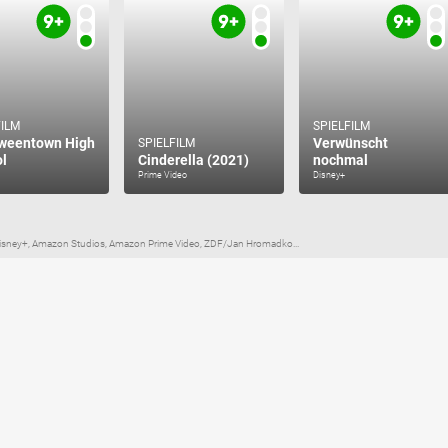
FILM
SPIELFILM
weentown High
Verwünscht
SPIELFILM
l
Cinderella (2021)
nochmal
Prime Video
Disney+
d, Disney+, Amazon Studios, Amazon Prime Video, ZDF/Jan Hromadko...