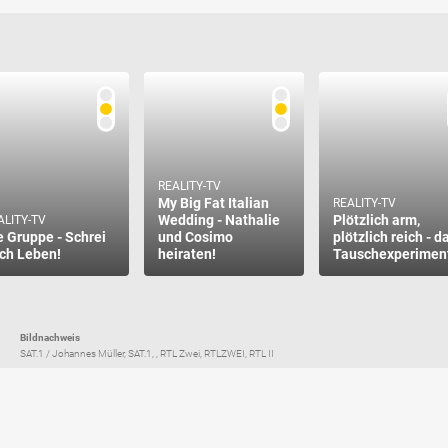
REALITY-TV
My Big Fat Italian
REALITY-TV
Wedding - Nathalie
Plötzlich arm,
ALITY-TV
e Gruppe - Schrei
und Cosimo
plötzlich reich - d
ch Leben!
heiraten!
Tauschexperimen
Bildnachweis
SAT.1 / Johannes Müller, SAT.1, , RTL Zwei, RTLZWEI, RTL II