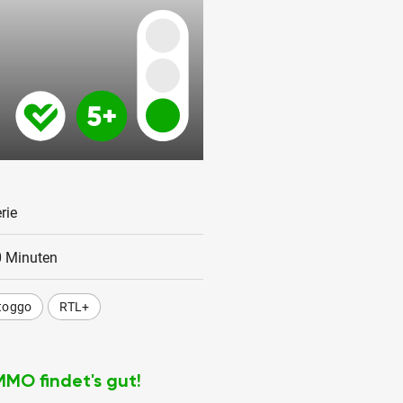
rie
 Minuten
toggo
RTL+
MMO findet's gut!