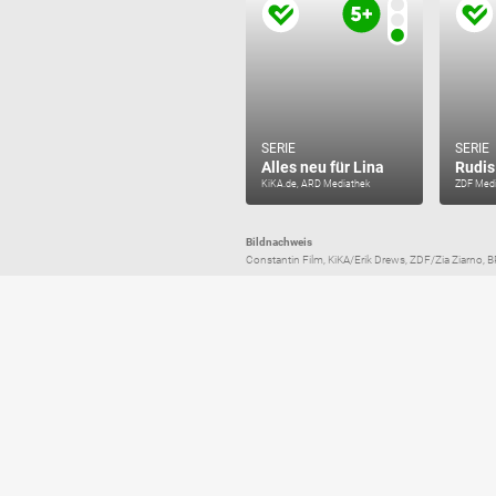
SERIE
SERIE
Alles neu für Lina
Rudis
KiKA.de, ARD Mediathek
ZDF Medi
Bildnachweis
Constantin Film, KiKA/Erik Drews, ZDF/Zia Ziarno, B