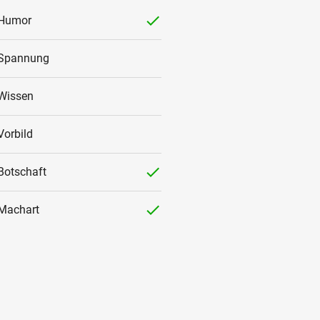
checked
Humor
Spannung
Wissen
Vorbild
checked
Botschaft
checked
Machart