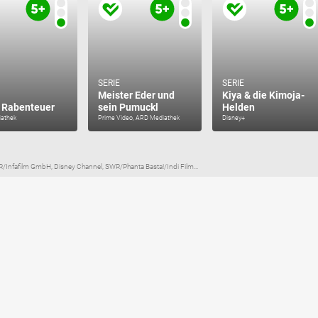
SERIE
SERIE
Meister Eder und
Kiya & die Kimoja-
 Rabenteuer
sein Pumuckl
Helden
athek
Prime Video, ARD Mediathek
Disney+
R/Infafilm GmbH, Disney Channel, SWR/Phanta Basta!/Indi Film...