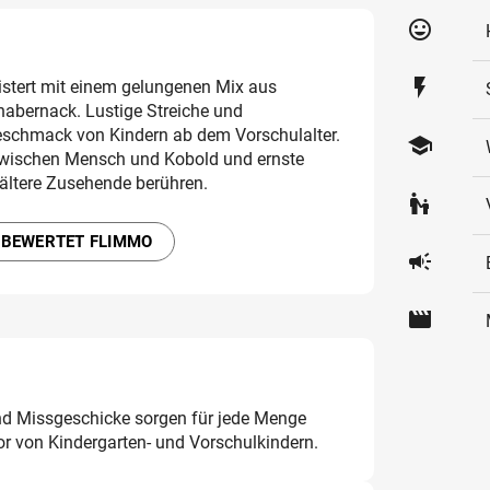
tag_faces
flash_on
istert mit einem gelungenen Mix aus
abernack. Lustige Streiche und
eschmack von Kindern ab dem Vorschulalter.
school
 zwischen Mensch und Kobold und ernste
ltere Zusehende berühren.
escalator_warning
 BEWERTET FLIMMO
campaign
movie
nd Missgeschicke sorgen für jede Menge
r von Kindergarten- und Vorschulkindern.