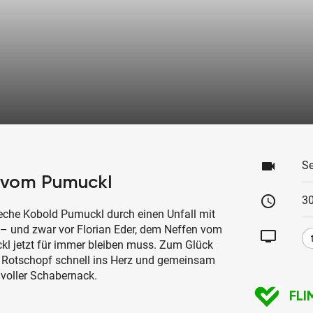
videocam
Se
 vom Pumuckl
schedule
30
reche Kobold Pumuckl durch einen Unfall mit
 – und zwar vor Florian Eder, dem Neffen vom
tv
kl jetzt für immer bleiben muss. Zum Glück
 Rotschopf schnell ins Herz und gemeinsam
 voller Schabernack.
FLI