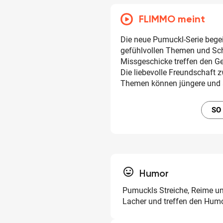
FLIMMO meint
Die neue Pumuckl-Serie bege
gefühlvollen Themen und Sch
Missgeschicke treffen den G
Die liebevolle Freundschaft
Themen können jüngere und ä
SO
tag_faces
Humor
Pumuckls Streiche, Reime u
Lacher und treffen den Humo