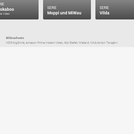
RIE
SERIE
SERIE
okaboo
Moppi und MiWau
Vilda
me Video
Bildnachweis
NDR/bigSmile, Amazon Prime Instant Video, rbb/Stefan Wieland, KiKA/Anton Tevajärvi