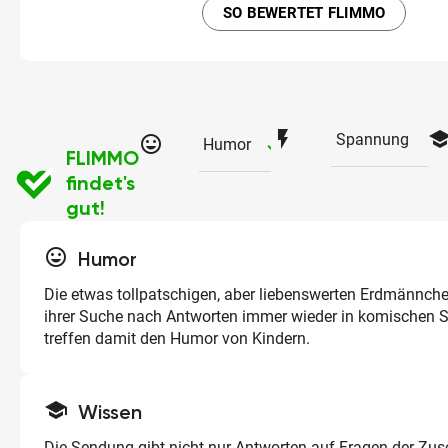
SO BEWERTET FLIMMO
flash_on
schoo
Spannung
tag_faces
checked
Humor
FLIMMO
findet's
gut!
tag_faces
Humor
Die etwas tollpatschigen, aber liebenswerten Erdmännch
ihrer Suche nach Antworten immer wieder in komischen S
treffen damit den Humor von Kindern.
school
Wissen
Die Sendung gibt nicht nur Antworten auf Fragen der Zu