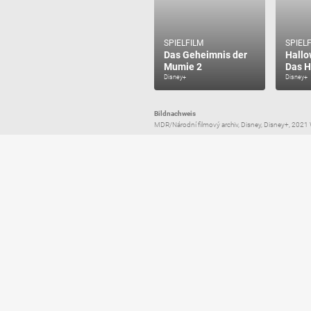
SPIELFILM
SPIEL
Das Geheimnis der
Hallo
Mumie 2
Das H
Disney+
Disney+
Bildnachweis
MDR/Národní filmový archiv, Disney, Disney+, 2021 Wa