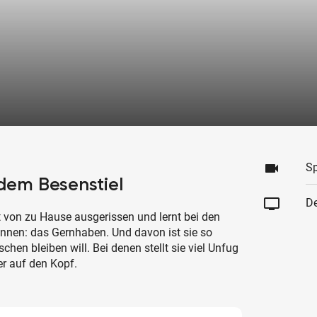
videocam
Sp
dem Besenstiel
tv
De
 von zu Hause ausgerissen und lernt bei den
nen: das Gernhaben. Und davon ist sie so
chen bleiben will. Bei denen stellt sie viel Unfug
r auf den Kopf.