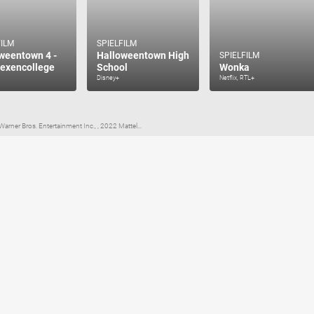
FILM
SPIELFILM
weentown 4 -
Halloweentown High
SPIELFILM
exencollege
School
Wonka
Disney+
Netflix, RTL+
rner Bros. Entertainment Inc., , 2022 Mattel...