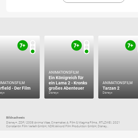
ANIMATIONSFILM
Ein Königreich für
ein Lama 2 - Kronks
IMATIONSFILM
ANIMATIONSFILM
rfield - Der Film
großes Abenteuer
Tarzan 2
ney+
Disney+
Disney+
Bildnachweis
Disney+, ZDF/ 2008 Anima Vitae, Cinemaker, A. Film & Magma Films., RTLZWEI, 2021
Constantin Film Verleih GmbH, NDR/Akkord Film Produktion GmbH, Disney...