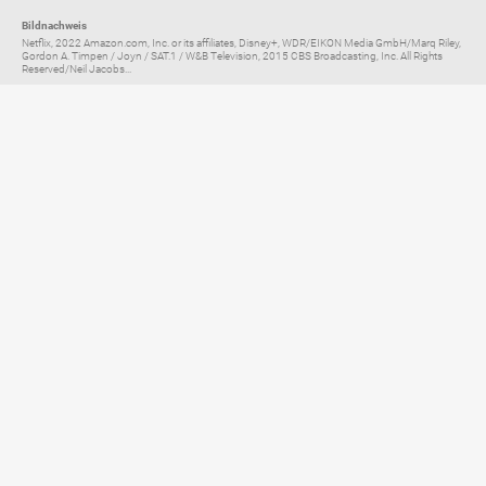
Bildnachweis
Netflix, 2022 Amazon.com, Inc. or its affiliates, Disney+, WDR/EIKON Media GmbH/Marq Riley,
Gordon A. Timpen / Joyn / SAT.1 / W&B Television, 2015 CBS Broadcasting, Inc. All Rights
Reserved/Neil Jacobs...
Elternratgeber für
TV, Streaming & YouTube