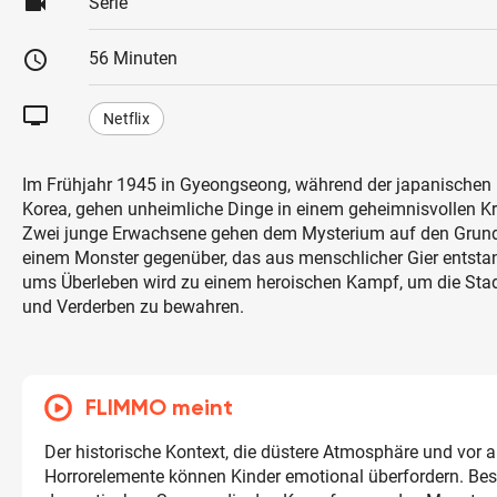
videocam
Serie
schedule
56 Minuten
tv
Netflix
Im Frühjahr 1945 in Gyeongseong, während der japanischen 
Korea, gehen unheimliche Dinge in einem geheimnisvollen K
Zwei junge Erwachsene gehen dem Mysterium auf den Grund
einem Monster gegenüber, das aus menschlicher Gier entstan
ums Überleben wird zu einem heroischen Kampf, um die Stad
und Verderben zu bewahren.
FLIMMO meint
Der historische Kontext, die düstere Atmosphäre und vor a
Horrorelemente können Kinder emotional überfordern. Bes