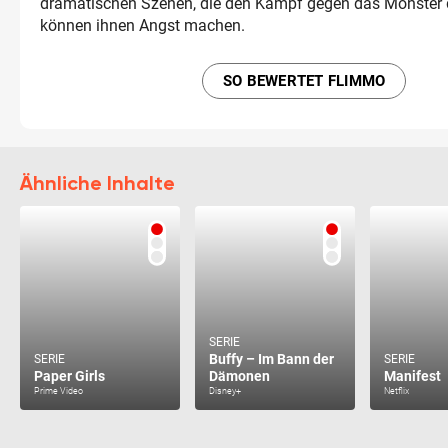
dramatischen Szenen, die den Kampf gegen das Monster d
können ihnen Angst machen.
SO BEWERTET FLIMMO
Ähnliche Inhalte
SERIE
Buffy – Im Bann der
SERIE
SERIE
Paper Girls
Dämonen
Manifest
Prime Video
Disney+
Netflix