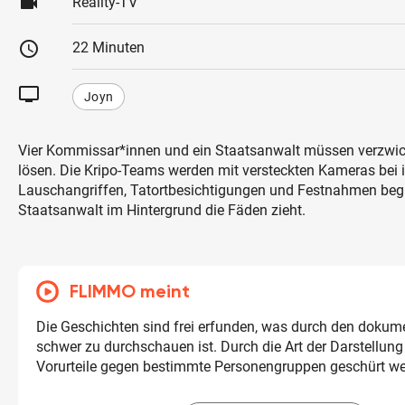
videocam
Reality-TV
schedule
22 Minuten
tv
Joyn
Vier Kommissar*innen und ein Staatsanwalt müssen verzwick
lösen. Die Kripo-Teams werden mit versteckten Kameras bei 
Lauschangriffen, Tatortbesichtigungen und Festnahmen begl
Staatsanwalt im Hintergrund die Fäden zieht.
FLIMMO meint
Die Geschichten sind frei erfunden, was durch den dokume
schwer zu durchschauen ist. Durch die Art der Darstellun
Vorurteile gegen bestimmte Personengruppen geschürt we