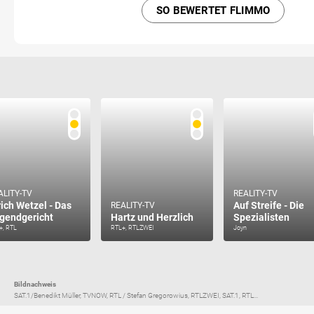
SO BEWERTET FLIMMO
ALITY-TV
REALITY-TV
rich Wetzel - Das
Auf Streife - Die
REALITY-TV
gendgericht
Hartz und Herzlich
Spezialisten
+, RTL
RTL+, RTLZWEI
Joyn
Bildnachweis
SAT.1/Benedikt Müller, TVNOW, RTL / Stefan Gregorowius, RTLZWEI, SAT.1, RTL...