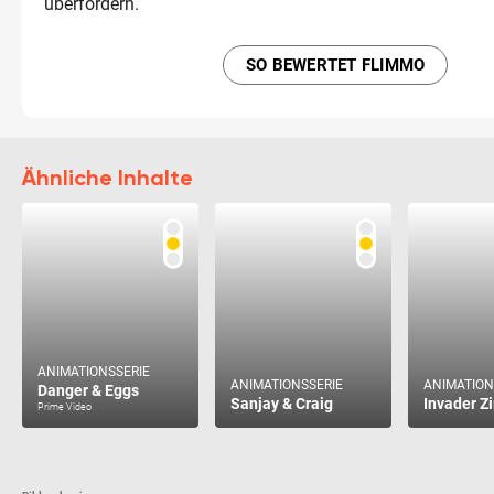
überfordern.
SO BEWERTET FLIMMO
Ähnliche Inhalte
ANIMATIONSSERIE
ANIMATIONSSERIE
ANIMATION
Danger & Eggs
Sanjay & Craig
Invader Z
Prime Video