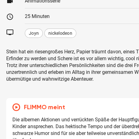
videocam
Animationsserie
schedule
25 Minuten
tv
Joyn
nickelodeon
Stein hat ein riesengroßes Herz, Papier träumt davon, eines
Erfinder zu werden und Schere ist es vor allem wichtig, cool
Trotz ihrer unterschiedlichen Persönlichkeiten sind die drei F
unzertrennlich und erleben im Alltag in ihrer gemeinsamen 
übermütige und wahnwitzige Abenteuer.
FLIMMO meint
Die albernen Aktionen und verrückten Späße der Hauptfig
Kinder ansprechen. Das hektische Tempo und der überdreh
schwarze Humor sind für sie aber teilweise unverständlic