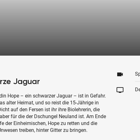
videocam
Sp
arze Jaguar
tv
De
din Hope – ein schwarzer Jaguar – ist in Gefahr.
 alter Heimat, und so reist die 15-Jährige in
cht auf den Fersen ist ihr ihre Biolehrerin, die
t, aber für die der Dschungel Neuland ist. Am Ende
lfe der Einheimischen, Hope zu retten und die
nwesen treiben, hinter Gitter zu bringen.