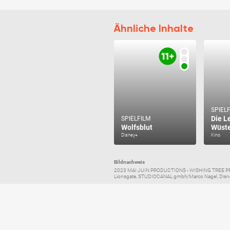
Ähnliche Inhalte
SPIEL
Die L
SPIELFILM
Wolfsblut
Wüst
Disney+
Kino
Bildnachweis
2023 MAI JUIN PRODUCTIONS - WISHING TREE PRO
Lionsgate, STUDIOCANAL gmbh/Marco Nagel, Disne