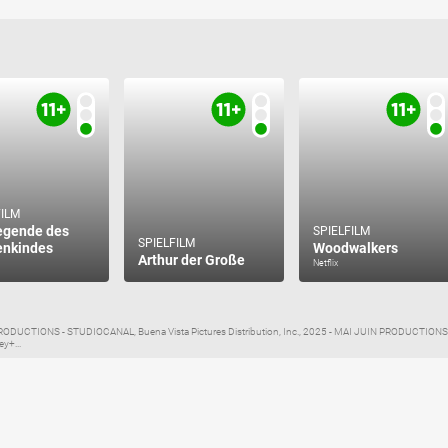
FILM
egende des
SPIELFILM
SPIELFILM
enkindes
Woodwalkers
Arthur der Große
Netflix
DUCTIONS - STUDIOCANAL, Buena Vista Pictures Distribution, Inc., 2025 - MAI JUIN PRODUCTI
y+...