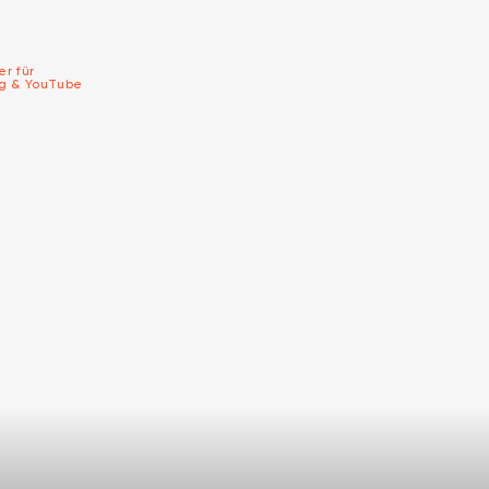
er für
ng & YouTube