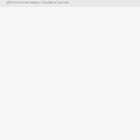
ARD/Morris Mac Matzen, KiKA/Bernd Jaworek...
Elternratgeber für
TV, Streaming & YouTube