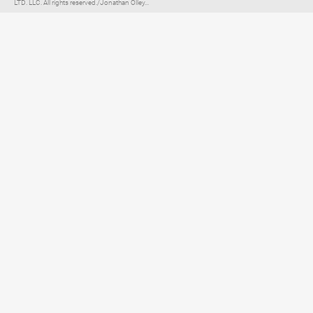
LTD. LLC. All rights reserved./Jonathan Olley...
Elternratgeber für
TV, Streaming & YouTube
Impressum
Datenschutzerklärung
Netiquette
Über FLIMMO