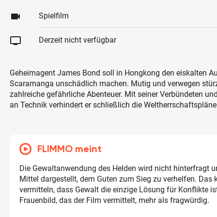
videocam
Spielfilm
tv
Derzeit nicht verfügbar
Geheimagent James Bond soll in Hongkong den eiskalten A
Scaramanga unschädlich machen. Mutig und verwegen stürzt
zahlreiche gefährliche Abenteuer. Mit seiner Verbündeten un
an Technik verhindert er schließlich die Weltherrschaftsplän
FLIMMO meint
Die Gewaltanwendung des Helden wird nicht hinterfragt un
Mittel dargestellt, dem Guten zum Sieg zu verhelfen. Das
vermitteln, dass Gewalt die einzige Lösung für Konflikte i
Frauenbild, das der Film vermittelt, mehr als fragwürdig.