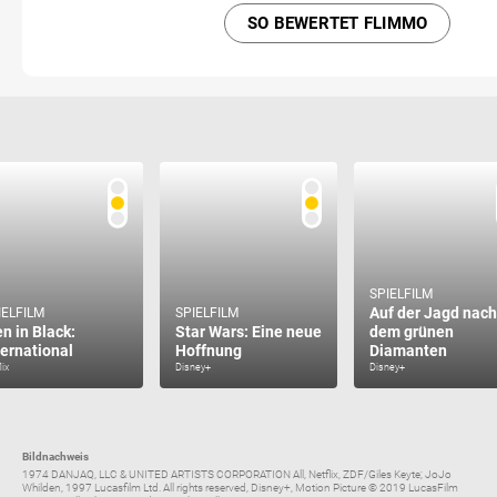
SO BEWERTET FLIMMO
SPIELFILM
Auf der Jagd nach
IELFILM
SPIELFILM
n in Black:
Star Wars: Eine neue
dem grünen
ternational
Hoffnung
Diamanten
lix
Disney+
Disney+
Bildnachweis
1974 DANJAQ, LLC & UNITED ARTISTS CORPORATION All, Netflix, ZDF/Giles Keyte; JoJo
Whilden, 1997 Lucasfilm Ltd. All rights reserved, Disney+, Motion Picture © 2019 LucasFilm