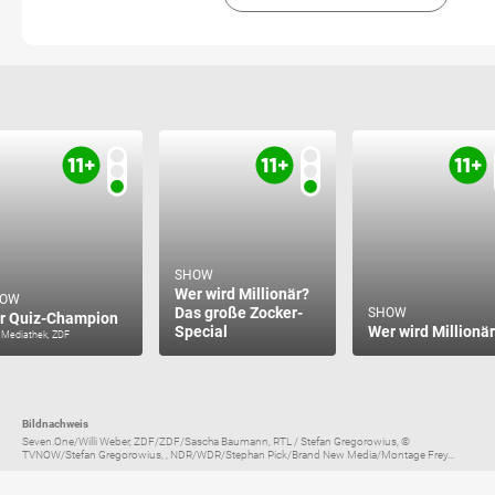
SHOW
Wer wird Millionär?
HOW
Das große Zocker-
SHOW
r Quiz-Champion
Special
Wer wird Millionä
 Mediathek, ZDF
Bildnachweis
Seven.One/Willi Weber, ZDF/ZDF/Sascha Baumann, RTL / Stefan Gregorowius, ©
TVNOW/Stefan Gregorowius, , NDR/WDR/Stephan Pick/Brand New Media/Montage Frey...