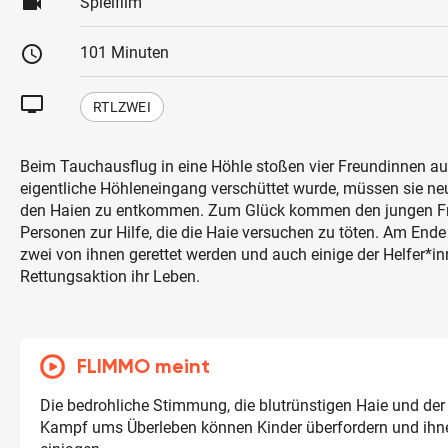
videocam
Spielfilm
schedule
101 Minuten
tv
RTLZWEI
Beim Tauchausflug in eine Höhle stoßen vier Freundinnen au
eigentliche Höhleneingang verschüttet wurde, müssen sie n
den Haien zu entkommen. Zum Glück kommen den jungen F
Personen zur Hilfe, die die Haie versuchen zu töten. Am End
zwei von ihnen gerettet werden und auch einige der Helfer*inn
Rettungsaktion ihr Leben.
FLIMMO meint
Die bedrohliche Stimmung, die blutrünstigen Haie und de
Kampf ums Überleben können Kinder überfordern und ihn