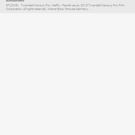
Bildnachweis
RTLZWEI, , Twentieth Century Fox, Netflix / Parrish Lewis, 2015 Twentieth Century Fox Film
Corporation. All rights reserved., Warner Bros. Pictures Germany...
Elternratgeber für
TV, Streaming & YouTube