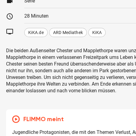
videocam
Serie
schedule
28 Minuten
tv
KiKA.de
ARD Mediathek
KiKA
Die beiden Außenseiter Chester und Mapplethorpe waren unze
Mapplethorpe in einem verlassenen Freizeitpark ums Leben k
Chester seinen besten Freund überraschenderweise aber als 
nicht nur ihn, sondern auch alle anderen im Park gestorbenen 
Unwesen treiben. Um sich nicht gegenseitig zu verlieren, ver
Mapplethorpe ihre Welten zu verbinden. Am Ende erkennen sie
einander loslassen und nach vorne blicken müssen.
FLIMMO meint
Jugendliche Protagonisten, die mit den Themen Verlust, 