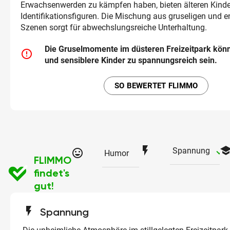
Erwachsenwerden zu kämpfen haben, bieten älteren Kinde
Identifikationsfiguren. Die Mischung aus gruseligen und 
Szenen sorgt für abwechslungsreiche Unterhaltung.
Die Gruselmomente im düsteren Freizeitpark könn
error_outline
und sensiblere Kinder zu spannungsreich sein.
SO BEWERTET FLIMMO
flash_on
schoo
ch
Spannung
tag_faces
Humor
FLIMMO
findet's
gut!
flash_on
Spannung