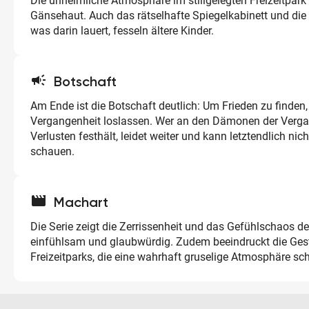
Die unheimliche Atmosphäre im stillgelegten Freizeitpark 
Gänsehaut. Auch das rätselhafte Spiegelkabinett und die 
was darin lauert, fesseln ältere Kinder.
campaign
Botschaft
Am Ende ist die Botschaft deutlich: Um Frieden zu finde
Vergangenheit loslassen. Wer an den Dämonen der Verg
Verlusten festhält, leidet weiter und kann letztendlich nic
schauen.
movie
Machart
Die Serie zeigt die Zerrissenheit und das Gefühlschaos d
einfühlsam und glaubwürdig. Zudem beeindruckt die Ges
Freizeitparks, die eine wahrhaft gruselige Atmosphäre sch