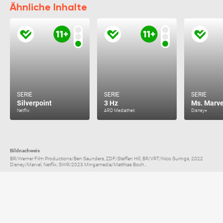
Ähnliche Inhalte
SERIE
SERIE
SERIE
Silverpoint
3 Hz
Ms. Marve
Netflix
ARD Mediathek
Disney+
Bildnachweis
BR/Werner Film Productions/Ben Saunders, ZDF/Steffan Hill, BR/VRT/Nico Surings, 2022
Disney/Marvel, Netflix, SWR/2023 Mingamedia/Matthias Boch...