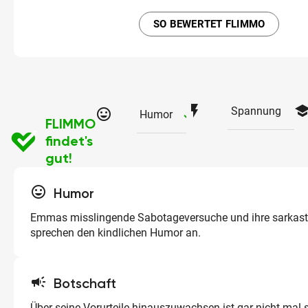
SO BEWERTET FLIMMO
flash_on
schoo
Spannung
tag_faces
checked
Humor
FLIMMO
findet's
gut!
tag_faces
Humor
Emmas misslingende Sabotageversuche und ihre sarkast
sprechen den kindlichen Humor an.
campaign
Botschaft
Über seine Vorurteile hinauszuwachsen ist gar nicht mal 