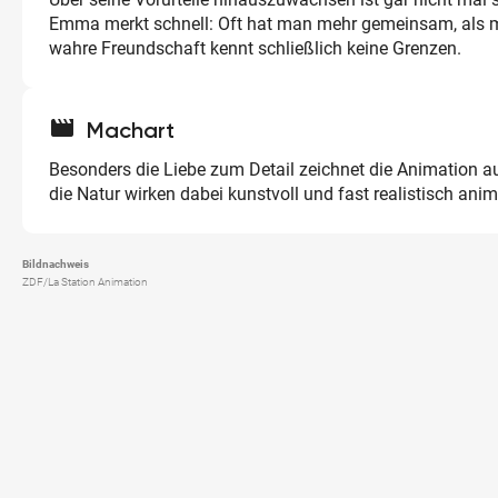
Emma merkt schnell: Oft hat man mehr gemeinsam, als 
wahre Freundschaft kennt schließlich keine Grenzen.
movie
Machart
Besonders die Liebe zum Detail zeichnet die Animation au
die Natur wirken dabei kunstvoll und fast realistisch animi
Bildnachweis
ZDF/La Station Animation