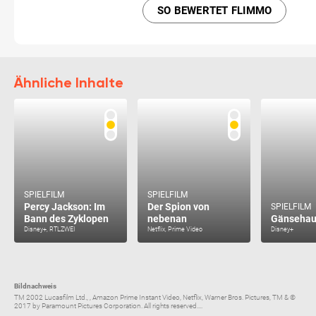
SO BEWERTET FLIMMO
Ähnliche Inhalte
SPIELFILM
SPIELFILM
Percy Jackson: Im
Der Spion von
SPIELFILM
Bann des Zyklopen
nebenan
Gänsehau
Disney+, RTLZWEI
Netflix, Prime Video
Disney+
Bildnachweis
TM 2002 Lucasfilm Ltd., , Amazon Prime Instant Video, Netflix, Warner Bros. Pictures, TM & ©
2017 by Paramount Pictures Corporation. All rights reserved....