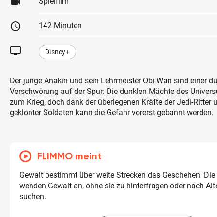
videocam
Spielfilm
schedule
142 Minuten
tv
Disney+
Der junge Anakin und sein Lehrmeister Obi-Wan sind einer d
Verschwörung auf der Spur: Die dunklen Mächte des Univers
zum Krieg, doch dank der überlegenen Kräfte der Jedi-Ritter 
geklonter Soldaten kann die Gefahr vorerst gebannt werden.
FLIMMO meint
Gewalt bestimmt über weite Strecken das Geschehen. Die
wenden Gewalt an, ohne sie zu hinterfragen oder nach Alt
suchen.