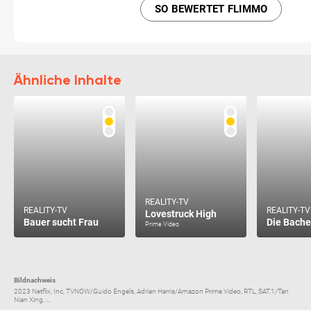
SO BEWERTET FLIMMO
Ähnliche Inhalte
REALITY-TV
REALITY-TV
REALITY-TV
Lovestruck High
Bauer sucht Frau
Die Bache
Prime Video
Bildnachweis
2023 Netflix, Inc, TVNOW/Guido Engels, Adrian Harris/Amazon Prime Video, RTL, SAT.1/Tan
Nian Xing, ...