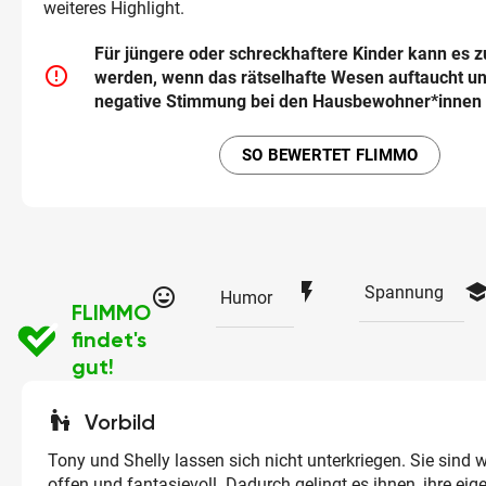
weiteres Highlight.
Für jüngere oder schreckhaftere Kinder kann es z
error_outline
werden, wenn das rätselhafte Wesen auftaucht un
negative Stimmung bei den Hausbewohner*innen 
SO BEWERTET FLIMMO
flash_on
schoo
Spannung
tag_faces
Humor
FLIMMO
findet's
gut!
escalator_warning
Vorbild
Tony und Shelly lassen sich nicht unterkriegen. Sie sind 
offen und fantasievoll. Dadurch gelingt es ihnen, ihre eig