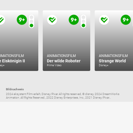
IMATIONSFILM
ANIMATIONSFILM
ANIMATIONSFILM
e Eiskönigin II
Der wilde Roboter
Strange World
ney+
Prime Video
Disney+
Bildnachweis
2024 eksystent Filmverleih, Disney/Pixar. All rights reserved, © disney, 2024 DreamWorks
Animation. All Rights Reserved., 2022 Disney Enterprises, Inc., 2021 Disney/Pixar...