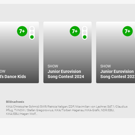
SHOW
SHOW
Junior Eurovision
Junior Eurovision
HOW
t's Dance Kids
Song Contest 2024
Song Contest 202
Bildnachweis
KiKA/Christopher Schmid/SWR/Patricia Neligan/ZDF/Maximilian von Lachner, SAT.1/Claudius
Pflug, TVNOW / Stefan Gregorowius, KiKA/Torben Hagenau/KiKA-Grafik, NDR/EBU,
KiKA/EBU/Hagen Wolf...