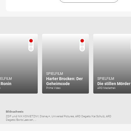
SPIELFILM
Harter Brocken: Der
IELFILM
SPIELFILM
 Ronin
Geheimcode
Die stillen Mörder
n
Prime Video
ARD Mediathek
Bildnachweis
ZDF und NIK KONIETZNY, Disney+, Universal Pictures, ARD Degeto/Kai Schulz, ARD
Degeto/Boris Laewen, ...