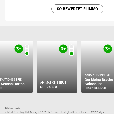
SO BEWERTET FLIMMO
ANIMATIONSSERIE
Der kleine Drache
IMATIONSSERIE
ANIMATIONSSERIE
. Seuss's Horton!
Kokosnuss
PEEKs ZOO
lix
Prime Video, KiKA.de
Bildnachweis
rbb/ndr/mdr/bigchild, Disney+, 2025 Netflix, Inc., KiKA/Igloo Productions Ltd, ZDF/Caligari,