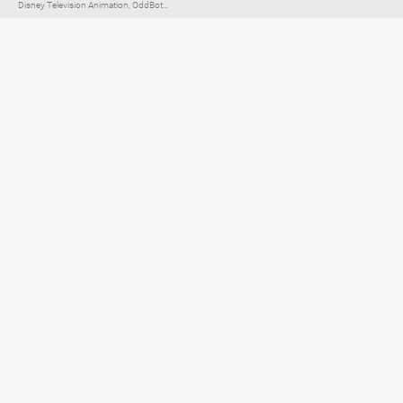
Disney Television Animation, OddBot...
Elternratgeber für
TV, Streaming & YouTube
Impressum
Datenschutzerklärung
Netiquette
Über FLIMMO