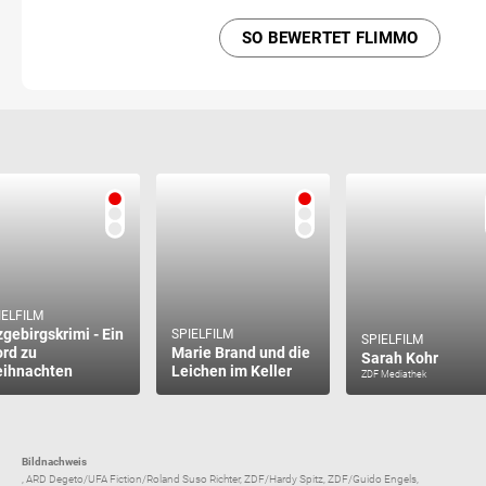
SO BEWERTET FLIMMO
IELFILM
zgebirgskrimi - Ein
SPIELFILM
SPIELFILM
rd zu
Marie Brand und die
Sarah Kohr
ihnachten
Leichen im Keller
ZDF Mediathek
Bildnachweis
, ARD Degeto/UFA Fiction/Roland Suso Richter, ZDF/Hardy Spitz, ZDF/Guido Engels,