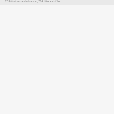
ZDF/Marion von der Mehden, ZDF / Bettina Müller...
Elternratgeber für
TV, Streaming & YouTube
Impressum
Datenschutzerklärung
Netiquette
Über FLIMMO