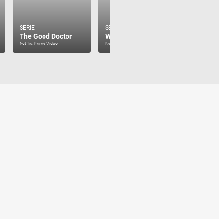
SERIE
SERIE
SERIE
The Good Doctor
Wednesday
Manifest
Netflix, Prime Video
Netflix
Netflix