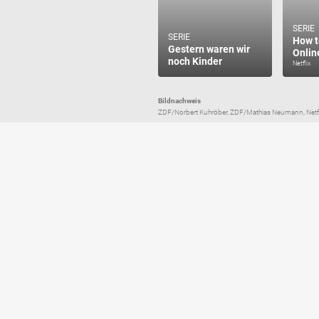
SERIE
SERIE
How t
Gestern waren wir
Onlin
noch Kinder
Netflix
Bildnachweis
ZDF/Norbert Kuhröber, ZDF/Mathias Neumann, Netfli