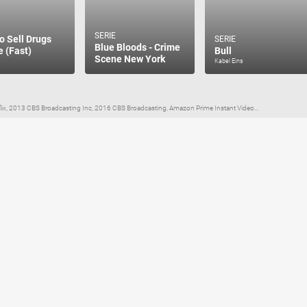
SERIE
o Sell Drugs
SERIE
Blue Bloods - Crime
e (Fast)
Bull
Scene New York
Kabel Eins
x, 2013 CBS Broadcasting Inc, 2016 CBS Broadcasting, Amazon Prime Instant Video...