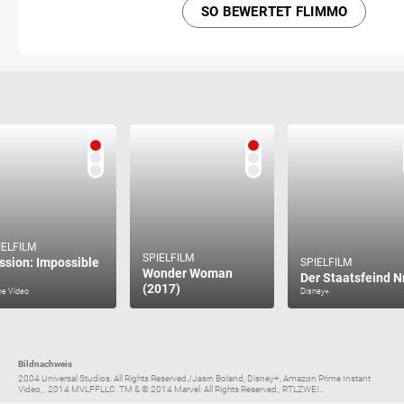
SO BEWERTET FLIMMO
IELFILM
SPIELFILM
ssion: Impossible
SPIELFILM
Wonder Woman
Der Staatsfeind Nr
(2017)
me Video
Disney+
Bildnachweis
2004 Universal Studios. All Rights Reserved./Jasin Boland, Disney+, Amazon Prime Instant
Video, , 2014 MVLFFLLC. TM & © 2014 Marvel. All Rights Reserved., RTLZWEI...