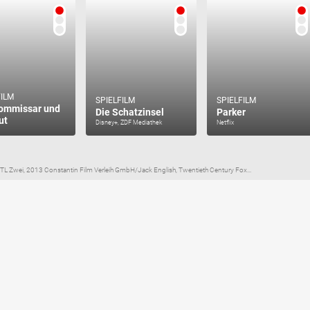
FILM
SPIELFILM
SPIELFILM
ommissar und
Die Schatzinsel
Parker
ut
Disney+, ZDF Mediathek
Netflix
RTL Zwei, 2013 Constantin Film Verleih GmbH/Jack English, Twentieth Century Fox...