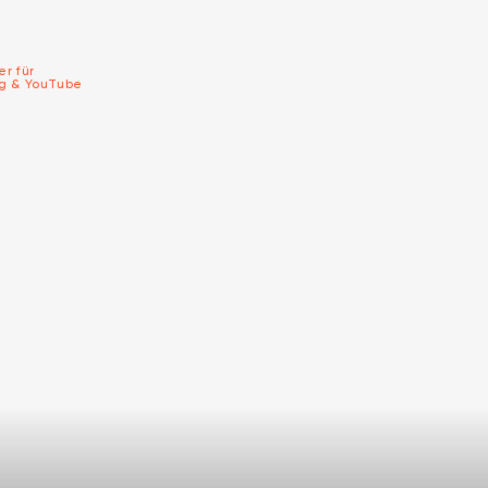
er für
ng & YouTube