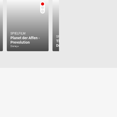
SPIELFILM
SPIELFILM
SPIELFILM
Planet der Affen -
Theresa Wolff -
Laim und
Prevolution
Dreck
schlafe
Disney+