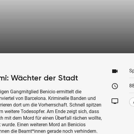
videocam
Sp
mi: Wächter der Stadt
schedule
88
en Gangmitglied Benicio ermittelt die
mviertel von Barcelona. Kriminelle Banden und
tv
ieren dort um die Vorherrschaft. Schnell spitzen
rn weitere Todesopfer. Am Ende zeigt sich, dass
ch mit dem Mord für einen Überfall rächen wollte,
t wurde. Einen weiteren Mord an Benicios
nnen die Beamt*innen gerade noch verhindern.