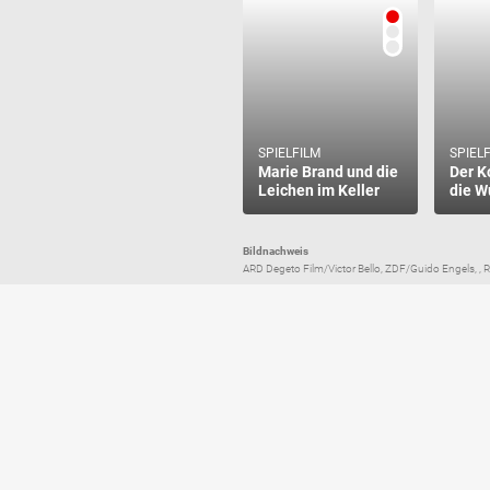
SPIELFILM
SPIEL
Marie Brand und die
Der K
Leichen im Keller
die W
Bildnachweis
ARD Degeto Film/Victor Bello, ZDF/Guido Engels, , 