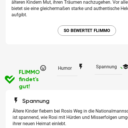
älteren Kindern Mut, ihren Träumen nachzugehen. Vor al
bietet sie eine gleichermaßen starke und authentische Held
aufgibt.
SO BEWERTET FLIMMO
flash_on
schoo
ch
Spannung
tag_faces
Humor
FLIMMO
findet's
gut!
flash_on
Spannung
Ältere Kinder fiebern bei Rosis Weg in die Nationalmannsc
ist spannend, wie Rosi mit Hürden und Misserfolgen umge
ihrer neuen Heimat einlebt.