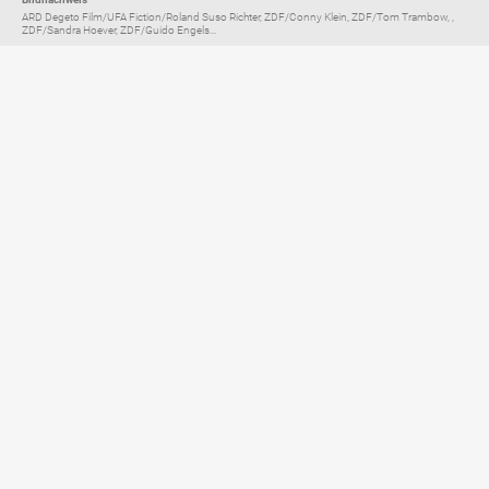
ARD Degeto Film/UFA Fiction/Roland Suso Richter, ZDF/Conny Klein, ZDF/Tom Trambow, ,
ZDF/Sandra Hoever, ZDF/Guido Engels...
Elternratgeber für
TV, Streaming & YouTube