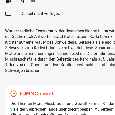
videocam
Spielfilm
tv
Derzeit nicht verfügbar
War der tödliche Fenstersturz der deutschen Nonne Luisa wirk
der Suche nach Antworten stößt Botschafterin Karla Lorenz
Kloster auf eine Mauer des Schweigens. Gerade als sie endli
Schwester zum Reden bringt, verschwindet diese. Zusamme
Motte und einer ehemaligen Nonne deckt die Diplomatin unz
Missbrauchsfälle durch den Sekretär des Kardinals auf. Jah
Taten von der Oberin und dem Kardinal vertuscht – und Luis
Schweigen brechen.
FLIMMO meint
Die Themen Mord, Missbrauch und Gewalt können Kinder 
viele der Verbrechen lange unentdeckt bleiben. Außerdem 
Stimmung im Kloster Kindern Angst machen.