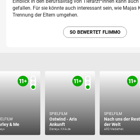
Einblick in den Berufsalltag von Tierärzt*innen kann auch
gefallen. Für sie könnte auch interessant sein, wie Majas 
Trennung der Eltern umgehen.
SO BEWERTET FLIMMO
SPIELFILM
SPIELFILM
Ostwind - Aris
Nach uns der Rest
IELFILM
rley & Me
Ankunft
der Welt
ney+
Disney+, KiKA.de
ARD Mediathek