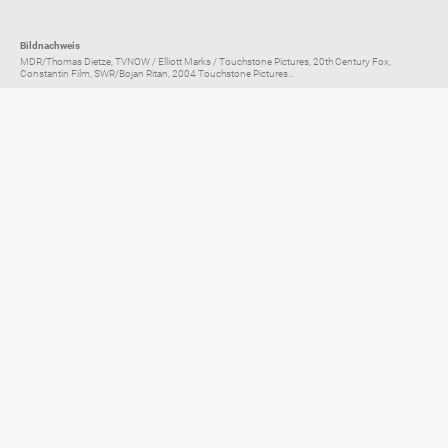
Bildnachweis
MDR/Thomas Dietze, TVNOW / Elliott Marks / Touchstone Pictures, 20th Century Fox,
Constantin Film, SWR/Bojan Ritan, 2004 Touchstone Pictures...
Elternratgeber für