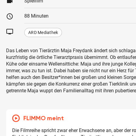
videocam
Spielfilm
schedule
88 Minuten
tv
ARD Mediathek
Das Leben von Tierärztin Maja Freydank ändert sich schlagart
kurzfristig die örtliche Tierarztpraxis übernimmt. Ob entlau
Kühe oder einsame Wellensittiche: Maja und ihre junge Kolle
immer, was zu tun ist. Dabei haben sie nicht nur ein Herz für 
helfen auch den Besitzer*innen bei großen und kleinen Sorge
kämpfen sie gegen die Konkurrenz einer großen Tierklinik und
getrennte Maja wuppt den Familienalltag mit ihren pubertier
FLIMMO meint
Die Filmreihe spricht zwar eher Erwachsene an, aber der r