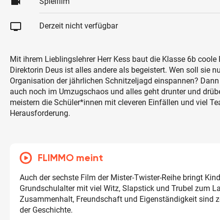
videocam
Spielfilm
tv
Derzeit nicht verfügbar
Mit ihrem Lieblingslehrer Herr Kess baut die Klasse 6b coole
Direktorin Deus ist alles andere als begeistert. Wen soll sie nu
Organisation der jährlichen Schnitzeljagd einspannen? Dann 
auch noch im Umzugschaos und alles geht drunter und drüb
meistern die Schüler*innen mit cleveren Einfällen und viel T
Herausforderung.
FLIMMO meint
Auch der sechste Film der Mister-Twister-Reihe bringt Kin
Grundschulalter mit viel Witz, Slapstick und Trubel zum L
Zusammenhalt, Freundschaft und Eigenständigkeit sind 
der Geschichte.