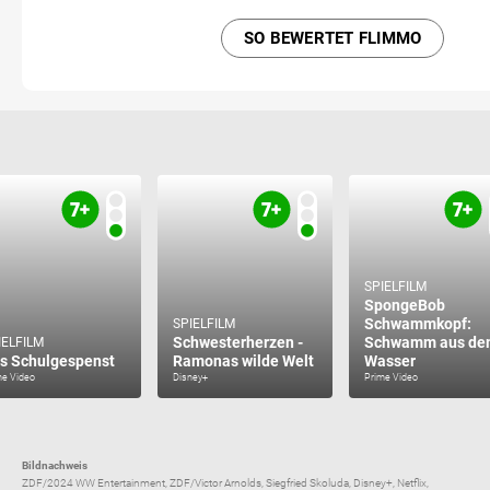
SO BEWERTET FLIMMO
SPIELFILM
SpongeBob
Schwammkopf:
SPIELFILM
Schwesterherzen -
Schwamm aus de
IELFILM
s Schulgespenst
Ramonas wilde Welt
Wasser
me Video
Disney+
Prime Video
Bildnachweis
ZDF/2024 WW Entertainment, ZDF/Victor Arnolds, Siegfried Skoluda, Disney+, Netflix,