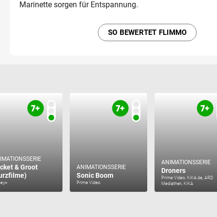
Marinette sorgen für Entspannung.
SO BEWERTET FLIMMO
IMATIONSSERIE
ANIMATIONSSERIE
cket & Groot
ANIMATIONSSERIE
Droners
urzfilme)
Sonic Boom
Prime Video, KiKA.de, ARD
ney+
Prime Video
Mediathek, KiKA