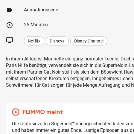
videocam
Animationsserie
schedule
25 Minuten
tv
Netflix
Disney+
Disney Channel
In ihrem Alltag ist Marinette ein ganz normaler Teenie. Doch
Paris Hilfe benötigt, verwandelt sie sich in die Superheldi
mit ihrem Partner Cat Noir stellt sie sich dem Bösewicht Ha
selbst erschaffenen Kreaturen entgegen. Ihr geheimes Leben 
Schwärmerei für Cat sorgen für jede Menge Aufregung und Ne
FLIMMO meint
Die fantasievollen Superheld*innengeschichten laden zum
und haben immer ein gutes Ende. Lustige Episoden aus d