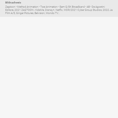
Bildnachweis
Zagtoon • Method Animation • Toei Animation • Sam G/SK Broadband • AB • De Agostini
Editore, 2021 ZAGTOON - KidsMe, Disney+, Netflix, WDR/2021 Cyber Group Studios, 2022 Ja
Film A/S, Ginger Pictures, Belvision, Mondo TV...
Elternratgeber für
TV, Streaming & YouTube