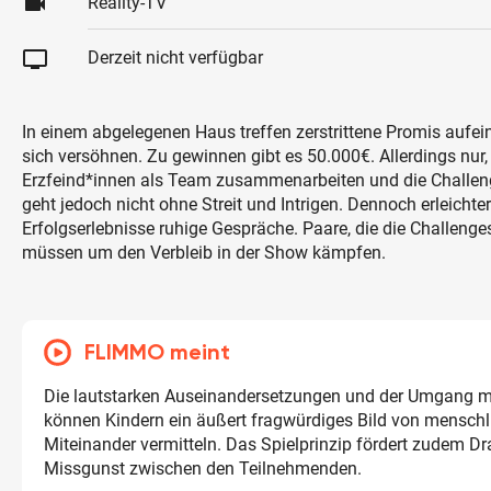
videocam
Reality-TV
tv
Derzeit nicht verfügbar
In einem abgelegenen Haus treffen zerstrittene Promis auf
sich versöhnen. Zu gewinnen gibt es 50.000€. Allerdings nur,
Erzfeind*innen als Team zusammenarbeiten und die Challen
geht jedoch nicht ohne Streit und Intrigen. Dennoch erleich
Erfolgserlebnisse ruhige Gespräche. Paare, die die Challenges
müssen um den Verbleib in der Show kämpfen.
FLIMMO meint
Die lautstarken Auseinandersetzungen und der Umgang mi
können Kindern ein äußert fragwürdiges Bild von mensch
Miteinander vermitteln. Das Spielprinzip fördert zudem 
Missgunst zwischen den Teilnehmenden.