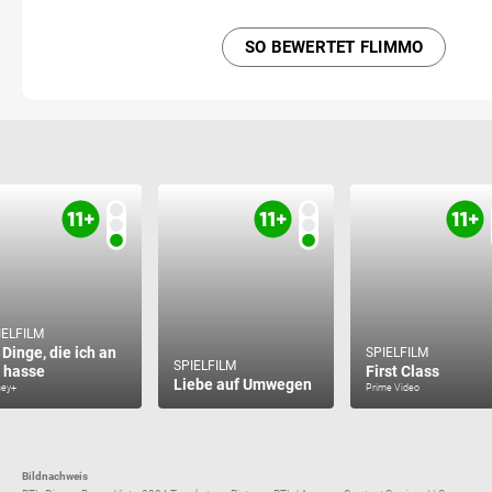
SO BEWERTET FLIMMO
IELFILM
 Dinge, die ich an
SPIELFILM
SPIELFILM
r hasse
First Class
Liebe auf Umwegen
ney+
Prime Video
Bildnachweis