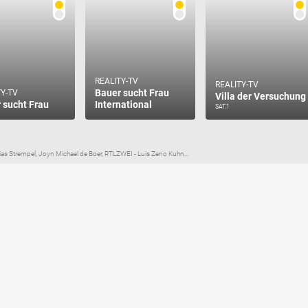
REALITY-TV
REALITY-TV
Bauer sucht Frau
TY-TV
Villa der Versuchung
 sucht Frau
International
SAT.1
Strempel, Joyn Michael de Boer, RTLZWEI - Luis Zeno Kuhn...