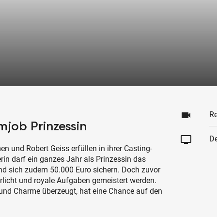
videocam
Re
mjob Prinzessin
tv
De
 und Robert Geiss erfüllen in ihrer Casting-
in darf ein ganzes Jahr als Prinzessin das
nd sich zudem 50.000 Euro sichern. Doch zuvor
icht und royale Aufgaben gemeistert werden.
in und Charme überzeugt, hat eine Chance auf den