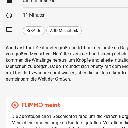
videocam
Animationsserie
schedule
11 Minuten
tv
KiKA.de
ARD Mediathek
Arietty ist fünf Zentimeter groß und lebt mit den anderen Bo
von großen Menschen. Natürlich versteckt und streng gehe
kommen die Winzlinge heraus, um Knöpfe und allerlei nützli
Menschen zu borgen. Dabei freundet sich Arietty mit dem 
an. Das darf zwar niemand wissen, aber die beiden erkunden
gemeinsam die Welt der Großen.
FLIMMO meint
Die abenteuerlichen Geschichten rund um die kleinen Bor
Menschen können jüngeren Kindern gefallen. Vor allem d