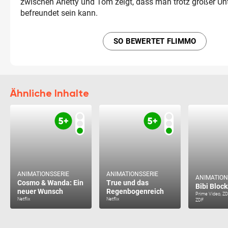
zwischen Arietty und Tom zeigt, dass man trotz großer Un
befreundet sein kann.
SO BEWERTET FLIMMO
Ähnliche Inhalte
ANIMATIONSSERIE
ANIMATIONSSERIE
ANIMATION
Cosmo & Wanda: Ein
True und das
Bibi Bloc
neuer Wunsch
Regenbogenreich
Prime Video, ZD
Netflix
Netflix
ZDF