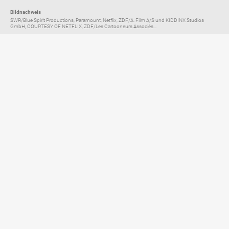
Bildnachweis
SWR/Blue Spirit Productions, Paramount, Netflix, ZDF/A. Film A/S und KIDDINX Studios
GmbH, COURTESY OF NETFLIX, ZDF/Les Cartooneurs Associés...
Elternratgeber für
TV, Streaming & YouTube