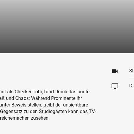
videocam
S
tv
De
nnt als Checker Tobi, führt durch das bunte
aß und Chaos: Während Prominente ihr
ter Beweis stellen, treibt der unsichtbare
m Gegensatz zu den Studiogästen kann das TV-
reichemachen zusehen.