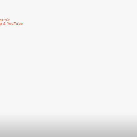
er für
ng & YouTube