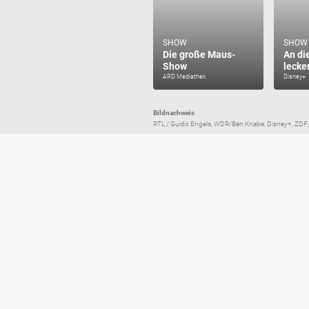
SHOW
SHOW
Die große Maus-
An die
Show
lecker
ARD Mediathek
Disney+
Bildnachweis
RTL / Guido Engels, WDR/Ben Knabe, Disney+, ZDF/R