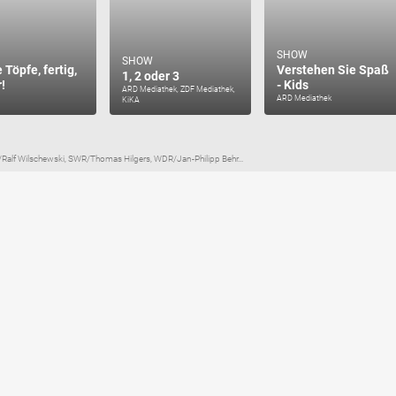
SHOW
SHOW
 Töpfe, fertig,
Verstehen Sie Spaß
1, 2 oder 3
!
- Kids
ARD Mediathek, ZDF Mediathek,
ARD Mediathek
KiKA
alf Wilschewski, SWR/Thomas Hilgers, WDR/Jan-Philipp Behr...