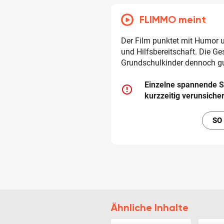
FLIMMO meint
Der Film punktet mit Humor
und Hilfsbereitschaft. Die Ge
Grundschulkinder dennoch gu
Einzelne spannende S
error_outline
kurzzeitig verunsiche
SO
Ähnliche Inhalte