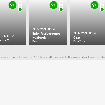
ANIMATIONSFILM
Epic - Verborgenes
ANIMATIONSFILM
TIONSFILM
Königreich
Ozzy
ania 2
Disney+
Prime Video
prises, Inc. All Rights Reserved., 2013 Twentieth Century Fox Film Corporation. All rights reserved., , Dis