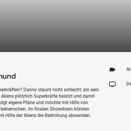
videocam
An
rhund
tv
De
erkräften? Danny staunt nicht schlecht, als sein
liens plötzlich Superkräfte besitzt und damit
folgt eigene Pläne und möchte mit Hilfe von
t beherrschen. Im finalen Showdown können
mit Hilfe der Aliens die Bedrohung abwenden.