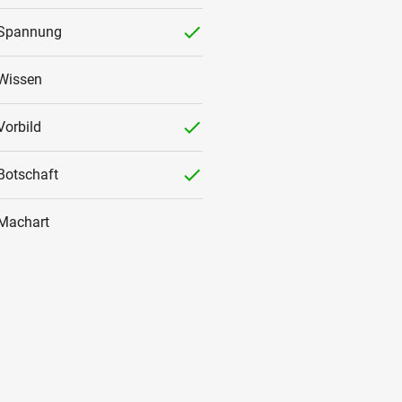
checked
Spannung
Wissen
checked
Vorbild
checked
Botschaft
Machart