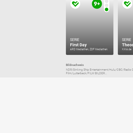
SERIE
SERIE
First Day
Theo
ARD Mediathek, ZDF Mediathek
KiKA.de
Bildnachweis
NDR/Sinking Ship Entertainment/Hulu/CBC/Radio
Film/Lutterbeck/FILM BILDER...