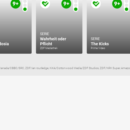
SERIE
Wahrheit oder
SERIE
dosia
Pflicht
The Kicks
ZDF Mediathek
Prime Video
 Canada/CBBC/SRC, ZDF/ian routledge, KiKA/Cottonwood Media/ZDF Studios, ZDF/NRK Super, Am