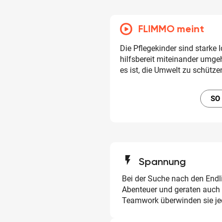
FLIMMO meint
Die Pflegekinder sind starke I
hilfsbereit miteinander umge
es ist, die Umwelt zu schütze
SO
flash_on
Spannung
Bei der Suche nach den Endli
Abenteuer und geraten auch 
Teamwork überwinden sie je