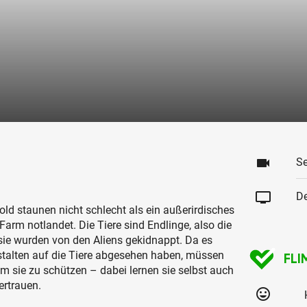
videocam
Se
tv
De
old staunen nicht schlecht als ein außerirdisches
Farm notlandet. Die Tiere sind Endlinge, also die
 sie wurden von den Aliens gekidnappt. Da es
talten auf die Tiere abgesehen haben, müssen
FLI
 um sie zu schützen – dabei lernen sie selbst auch
rtrauen.
tag_faces