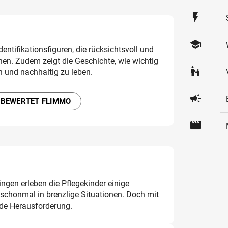
flash_on
school
dentifikationsfiguren, die rücksichtsvoll und
hen. Zudem zeigt die Geschichte, wie wichtig
escalator_warning
n und nachhaltig zu leben.
campaign
 BEWERTET FLIMMO
movie
ngen erleben die Pflegekinder einige
schonmal in brenzlige Situationen. Doch mit
de Herausforderung.