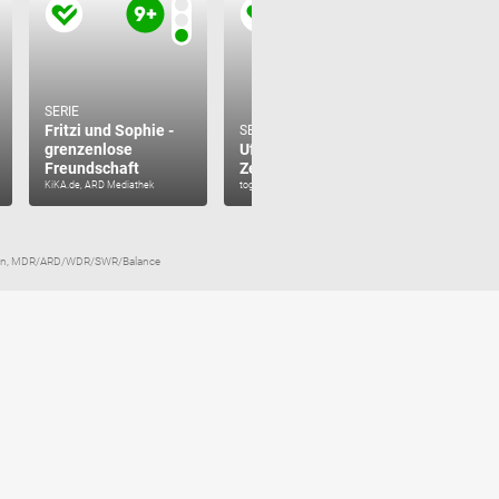
SERIE
Fritzi und Sophie -
SERIE
SERIE
grenzenlose
Uferpark - Gute
MOOOME
Freundschaft
Zeiten, wilde Zeiten
KiKA.de, ARD 
KiKA.de, ARD Mediathek
toggo
Mediathek
azon, MDR/ARD/WDR/SWR/Balance