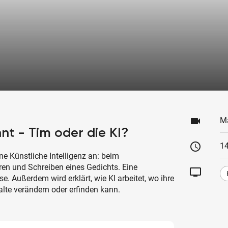
videocam
M
nt - Tim oder die KI?
schedule
14
ine Künstliche Intelligenz an: beim
en und Schreiben eines Gedichts. Eine
tv
e. Außerdem wird erklärt, wie KI arbeitet, wo ihre
alte verändern oder erfinden kann.