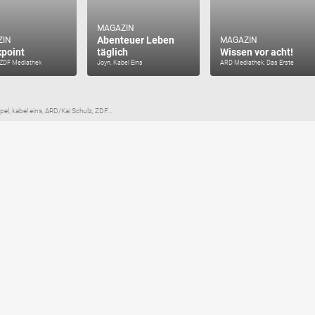
MAGAZIN
Abenteuer Leben
ZIN
MAGAZIN
point
täglich
Wissen vor acht!
 ZDF Mediathek
Joyn, Kabel Eins
ARD Mediathek, Das Erste
l, kabel eins, ARD/Kai Schulz, ZDF...