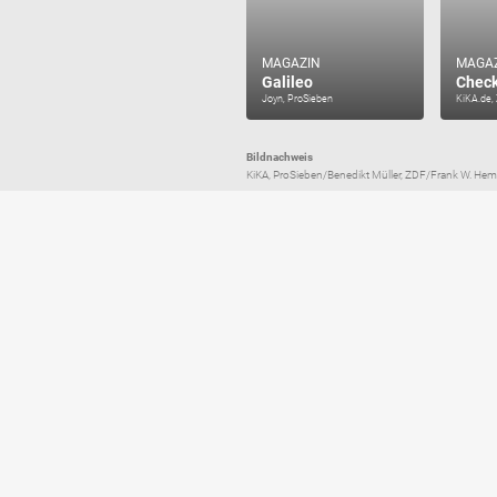
MAGAZIN
MAGA
Galileo
Check
Joyn, ProSieben
KiKA.de,
Bildnachweis
KiKA, ProSieben/Benedikt Müller, ZDF/Frank W. Hempe